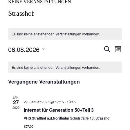
KEINE VERANSTALTUNGEN
Strasshof
Es sind keine anstehenden Veranstaltungen vorhanden.
06.08.2026
Veranstal
Veran
Suche
Monat
Ansic
Suche
Datum
Navig
Kalender
wählen.
und
Es sind keine anstehenden Veranstaltungen vorhanden.
von
Ansichten
Veranstaltungen
Navigati
Vergangene Veranstaltungen
JAN.
27
27. Januar 2025 @ 17:15
-
19:15
2025
Internet für Generation 50+Teil 3
VHS Straßhof a.d.Nordbahn
Schulstraße 13, Strasshof
€57,00