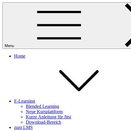
Skip
to
content
Menu
Home
E-Learning
Blended Learning
Neue Kursplattform
Kurze Anleitung für Jitsi
Download-Bereich
zum LMS