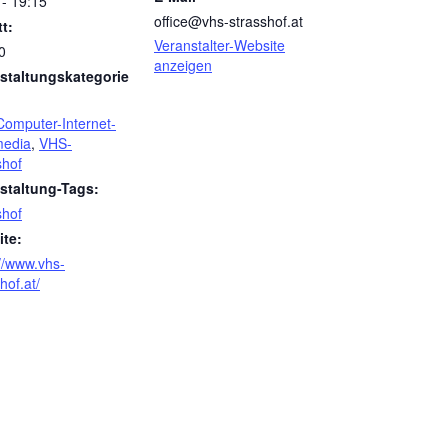
 - 19:15
office@vhs-strasshof.at
tt:
Veranstalter-Website
0
anzeigen
staltungskategorie
omputer-Internet-
media
,
VHS-
shof
staltung-Tags:
shof
te:
://www.vhs-
hof.at/