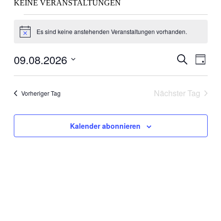
KEINE VERANSTALTUNGEN
Veranstaltungen
Es sind keine anstehenden Veranstaltungen vorhanden.
für
Hinweis
9.
09.08.2026
Veranstal
Veran
Suche
August
Tag
Ansic
Suche
Datum
2026
Navig
wählen.
und
Nächster Tag
Vorheriger Tag
Ansichten
Navigati
Kalender abonnieren