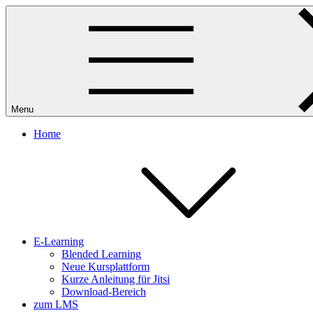
Skip
to
content
Menu
Home
E-Learning
Blended Learning
Neue Kursplattform
Kurze Anleitung für Jitsi
Download-Bereich
zum LMS