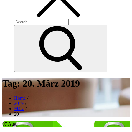
Search
for:
Search
Tag:
20. März 2019
Home
2019
März
20
07
Aug.