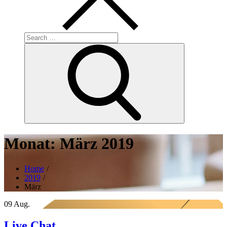
Search
for:
Search
Monat:
März 2019
Home
2019
März
09
Aug.
Live Chat