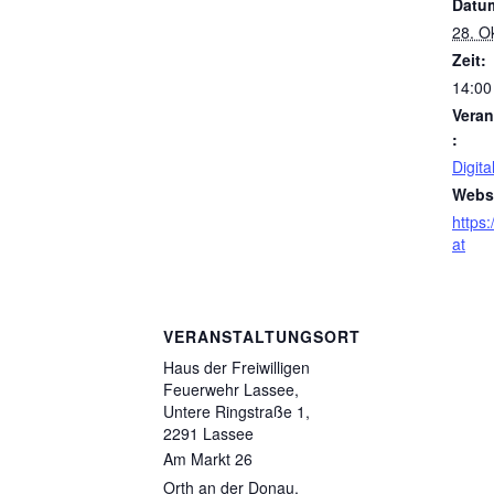
Datu
28. O
Zeit:
14:00
Veran
:
Digita
Websi
https:
at
VERANSTALTUNGSORT
Haus der Freiwilligen
Feuerwehr Lassee,
Untere Ringstraße 1,
2291 Lassee
Am Markt 26
Orth an der Donau
,