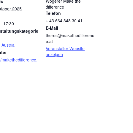
Wögerer Make the
m:
difference
ktober 2025
Telefon
+ 43 664 348 30 41
 - 17:30
E-Mail
staltungskategorie
theres@makethedifferenc
e.at
l Austria
Veranstalter-Website
te:
anzeigen
//makethedifference.