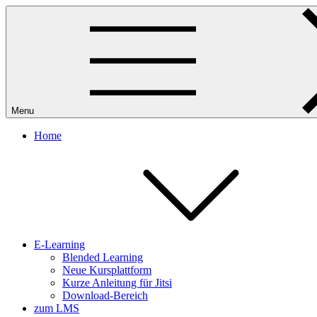
Skip
to
content
Menu
Home
E-Learning
Blended Learning
Neue Kursplattform
Kurze Anleitung für Jitsi
Download-Bereich
zum LMS