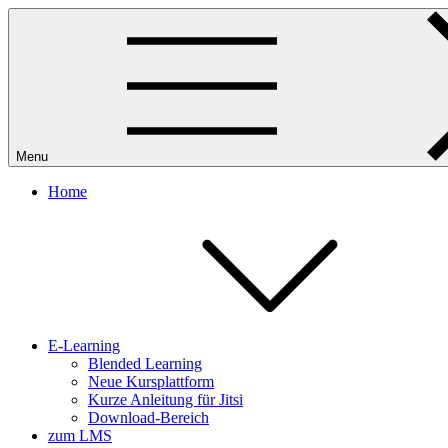
Skip
to
content
Menu
Home
E-Learning
Blended Learning
Neue Kursplattform
Kurze Anleitung für Jitsi
Download-Bereich
zum LMS