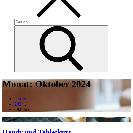
Search
for:
Search
Monat:
Oktober 2024
Home
2024
Oktober
07
Aug.
Handy und Tabletkurs