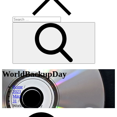
Search
for:
Search
WorldBackupDay
Home
2023
März
31
WorldBackupDay
Posted