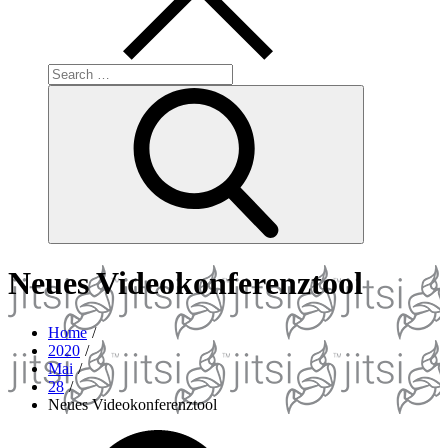
Search
for:
Search
Neues Videokonferenztool
Home
2020
Mai
28
Neues Videokonferenztool
Posted