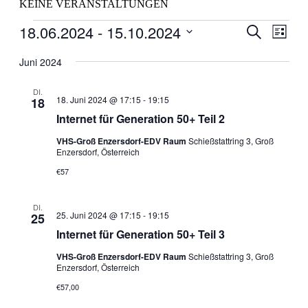
KEINE VERANSTALTUNGEN
Veranstaltungen
18.06.2024
 - 
15.10.2024
Veranstal
Veran
Suche
Liste
Ansic
Suche
Datum
Navig
wählen.
Juni 2024
und
Ansichten
DI.
18. Juni 2024 @ 17:15
-
19:15
18
Navigati
Internet für Generation 50+ Teil 2
VHS-Groß Enzersdorf-EDV Raum
Schießstattring 3, Groß
Enzersdorf, Österreich
€57
DI.
25. Juni 2024 @ 17:15
-
19:15
25
Internet für Generation 50+ Teil 3
VHS-Groß Enzersdorf-EDV Raum
Schießstattring 3, Groß
Enzersdorf, Österreich
€57,00